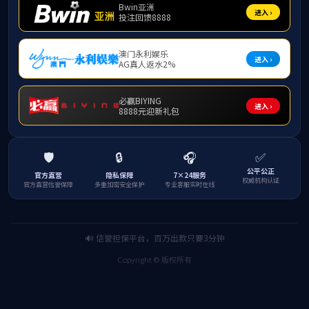
第一条
为了深入贯彻习近平新时代中国
持和加强党对普通高等学校（以下简称高校）
大学，根据《中国共产党章程》和有关法律，
第二条
高校党组织必须高举中国特色社
要思想、科学发展观、习近平新时代中国特色社
面贯彻党的基本理论、基本路线、基本方略，