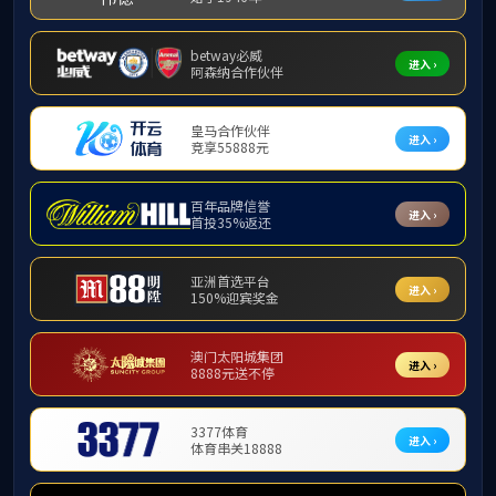
当前位置：
首页
党建工作
学习园地
正文
>
>
>
中国共
中国共
（
200